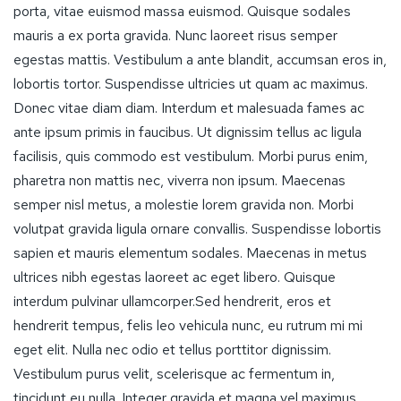
porta, vitae euismod massa euismod. Quisque sodales
mauris a ex porta gravida. Nunc laoreet risus semper
egestas mattis. Vestibulum a ante blandit, accumsan eros in,
lobortis tortor. Suspendisse ultricies ut quam ac maximus.
Donec vitae diam diam. Interdum et malesuada fames ac
ante ipsum primis in faucibus. Ut dignissim tellus ac ligula
facilisis, quis commodo est vestibulum. Morbi purus enim,
pharetra non mattis nec, viverra non ipsum. Maecenas
semper nisl metus, a molestie lorem gravida non. Morbi
volutpat gravida ligula ornare convallis. Suspendisse lobortis
sapien et mauris elementum sodales. Maecenas in metus
ultrices nibh egestas laoreet ac eget libero. Quisque
interdum pulvinar ullamcorper.Sed hendrerit, eros et
hendrerit tempus, felis leo vehicula nunc, eu rutrum mi mi
eget elit. Nulla nec odio et tellus porttitor dignissim.
Vestibulum purus velit, scelerisque ac fermentum in,
tincidunt eu nulla. Integer gravida et magna vel maximus.