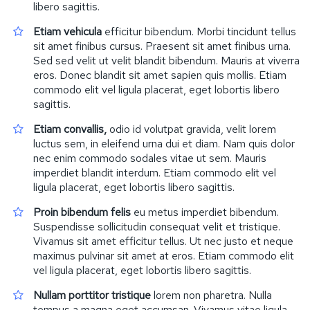
libero sagittis.
Etiam vehicula
efficitur bibendum. Morbi tincidunt tellus
sit amet finibus cursus. Praesent sit amet finibus urna.
Sed sed velit ut velit blandit bibendum. Mauris at viverra
eros. Donec blandit sit amet sapien quis mollis. Etiam
commodo elit vel ligula placerat, eget lobortis libero
sagittis.
Etiam convallis,
odio id volutpat gravida, velit lorem
luctus sem, in eleifend urna dui et diam. Nam quis dolor
nec enim commodo sodales vitae ut sem. Mauris
imperdiet blandit interdum. Etiam commodo elit vel
ligula placerat, eget lobortis libero sagittis.
Proin bibendum felis
eu metus imperdiet bibendum.
Suspendisse sollicitudin consequat velit et tristique.
Vivamus sit amet efficitur tellus. Ut nec justo et neque
maximus pulvinar sit amet at eros. Etiam commodo elit
vel ligula placerat, eget lobortis libero sagittis.
Nullam porttitor tristique
lorem non pharetra. Nulla
tempus a magna eget accumsan. Vivamus vitae ligula