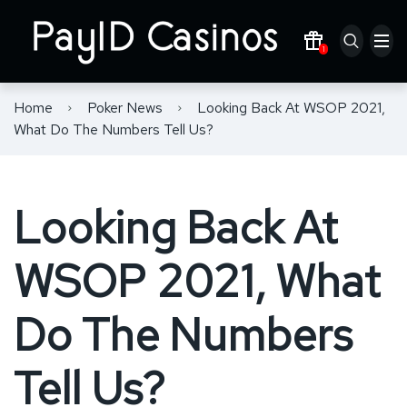
1
Responsible Gambling
Rabona
Home
Poker News
Looking Back At WSOP 2021,
Privacy Policy
ExciteWin
What Do The Numbers Tell Us?
Player Rights
Wazamba
Looking Back At
Rooli
5Gringos
WSOP 2021, What
Do The Numbers
Tell Us?