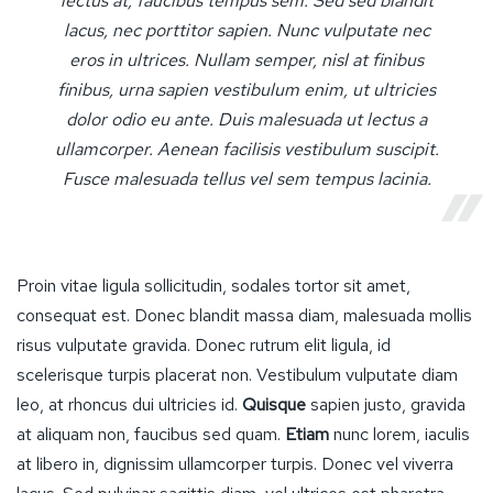
lectus at, faucibus tempus sem. Sed sed blandit
lacus, nec porttitor sapien. Nunc vulputate nec
eros in ultrices. Nullam semper, nisl at finibus
finibus, urna sapien vestibulum enim, ut ultricies
dolor odio eu ante. Duis malesuada ut lectus a
ullamcorper. Aenean facilisis vestibulum suscipit.
Fusce malesuada tellus vel sem tempus lacinia.
Proin vitae ligula sollicitudin, sodales tortor sit amet,
consequat est. Donec blandit massa diam, malesuada mollis
risus vulputate gravida. Donec rutrum elit ligula, id
scelerisque turpis placerat non. Vestibulum vulputate diam
leo, at rhoncus dui ultricies id.
Quisque
sapien justo, gravida
at aliquam non, faucibus sed quam.
Etiam
nunc lorem, iaculis
at libero in, dignissim ullamcorper turpis. Donec vel viverra