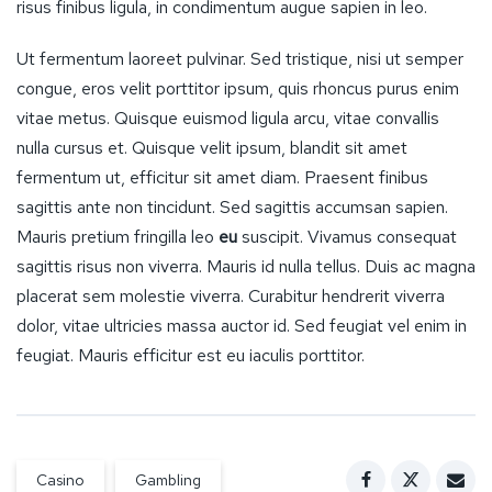
risus finibus ligula, in condimentum augue sapien in leo.
Ut fermentum laoreet pulvinar. Sed tristique, nisi ut semper
congue, eros velit porttitor ipsum, quis rhoncus purus enim
vitae metus. Quisque euismod ligula arcu, vitae convallis
nulla cursus et. Quisque velit ipsum, blandit sit amet
fermentum ut, efficitur sit amet diam. Praesent finibus
sagittis ante non tincidunt. Sed sagittis accumsan sapien.
Mauris pretium fringilla leo
eu
suscipit. Vivamus consequat
sagittis risus non viverra. Mauris id nulla tellus. Duis ac magna
placerat sem molestie viverra. Curabitur hendrerit viverra
dolor, vitae ultricies massa auctor id. Sed feugiat vel enim in
feugiat. Mauris efficitur est eu iaculis porttitor.
Casino
Gambling