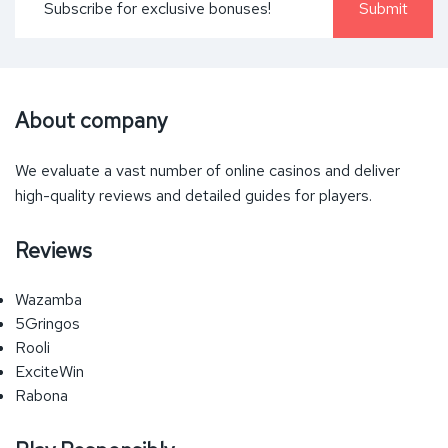
About company
We evaluate a vast number of online casinos and deliver
high-quality reviews and detailed guides for players.
Reviews
Wazamba
5Gringos
Rooli
ExciteWin
Rabona