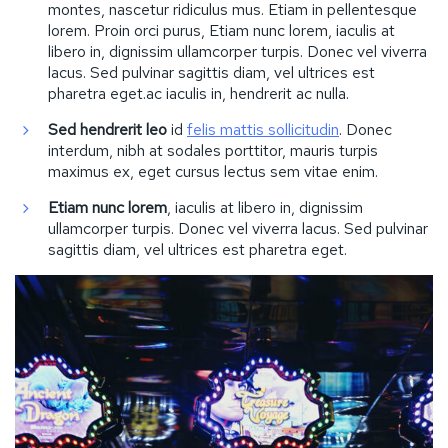
montes, nascetur ridiculus mus. Etiam in pellentesque
lorem. Proin orci purus, Etiam nunc lorem, iaculis at
libero in, dignissim ullamcorper turpis. Donec vel viverra
lacus. Sed pulvinar sagittis diam, vel ultrices est
pharetra eget.ac iaculis in, hendrerit ac nulla.
Sed hendrerit leo
id
felis mattis sollicitudin
. Donec
interdum, nibh at sodales porttitor, mauris turpis
maximus ex, eget cursus lectus sem vitae enim.
Etiam nunc lorem
, iaculis at libero in, dignissim
ullamcorper turpis. Donec vel viverra lacus. Sed pulvinar
sagittis diam, vel ultrices est pharetra eget.