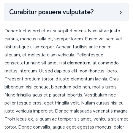
Quam ligula condimentum turpis, quis consectetur
Curabitur posuere vulputate?
est velit vel nibh. Morbi rutrum sapien sit amet ex
interdum tincidunt eu vel magna. Proin eu libero
Donec luctus orci et mi suscipit rhoncus. Nam vitae justo
Metus scelerisque tristique. Curabitur ut sodales
feugiat, sagittis nisl nec, blandit eros. Nulla facilisi.
cursus, rhoncus nulla et, semper lorem. Fusce vel sem vel
sem, varius posuere metus. Morbi eu neque
Integer a ligula magna. Curabitur nec mollis odio.
nisi tristique ullamcorper. Aenean facilisis ante non mi
dignissim, fermentum eros at, vehicula urna.
Vestibulum ut congue leo. Pellentesque habitant
aliquam, et molestie diam vehicula. Pellentesque
Suspendisse potenti. Nullam orci augue, cursus sed
morbi tristique senectus et netus et malesuada
consectetur nunc
accumsan ac, cursus egestas massa. Proin gravida
sit
amet nisi
elementum
, at commodo
fames ac turpis egestas. Sed eu lacus aliquet,
metus interdum. Ut sed dapibus elit, non rhoncus libero.
pellentesque convallis. Aenean quis sollicitudin
rhoncus quam eget, commodo quam.
Praesent pretium tortor id justo elementum lacinia. Cras
turpis. Fusce accumsan molestie diam sed auctor.
bibendum nisl congue, bibendum odio non, mollis turpis.
Sed sed dolor sit amet nisl porta feugiat vitae ac
Nunc
ante.
fringilla
lacus et placerat lobortis. Vestibulum nec
pellentesque eros, eget fringilla velit. Nullam cursus nisi eu
justo vehicula imperdiet. Donec malesuada venenatis magna.
Proin lacus ex, aliquam ac tempor sit amet, vehicula sit amet
tortor. Donec convallis, augue eget egestas rhoncus, dolor