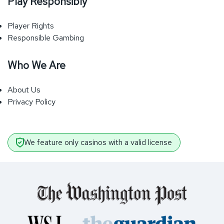
Play Responsibly
Player Rights
Responsible Gambing
Who We Are
About Us
Privacy Policy
We feature only casinos with a valid license